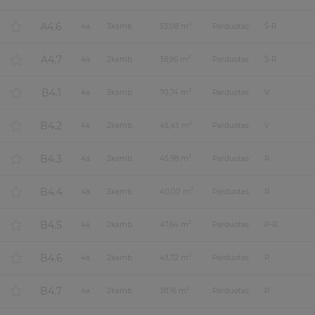
A4.6
2
4
a.
3
kamb.
53,08 m
Parduotas
Š-R
A4.7
2
4
a.
2
kamb.
38,96 m
Parduotas
Š-R
B4.1
2
4
a.
3
kamb.
70,74 m
Parduotas
V
B4.2
2
4
a.
2
kamb.
45,45 m
Parduotas
V
B4.3
2
4
a.
2
kamb.
45,98 m
Parduotas
R
B4.4
2
4
a.
2
kamb.
40,00 m
Parduotas
R
B4.5
2
4
a.
2
kamb.
47,64 m
Parduotas
P-R
B4.6
2
4
a.
2
kamb.
43,72 m
Parduotas
P
B4.7
2
4
a.
2
kamb.
38,16 m
Parduotas
P