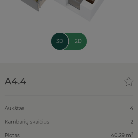
3D
2D
A4.4
Aukštas
4
Kambarių skaičius
2
2
Plotas
40.29 m