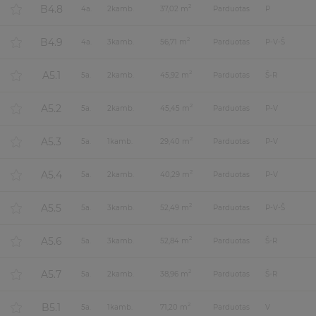
B4.8
2
4
a.
2
kamb.
37,02 m
Parduotas
P
B4.9
2
4
a.
3
kamb.
56,71 m
Parduotas
P-V-Š
A5.1
2
5
a.
2
kamb.
45,92 m
Parduotas
Š-R
A5.2
2
5
a.
2
kamb.
45,45 m
Parduotas
P-V
A5.3
2
5
a.
1
kamb.
29,40 m
Parduotas
P-V
A5.4
2
5
a.
2
kamb.
40,29 m
Parduotas
P-V
A5.5
2
5
a.
3
kamb.
52,49 m
Parduotas
P-V-Š
A5.6
2
5
a.
3
kamb.
52,84 m
Parduotas
Š-R
A5.7
2
5
a.
2
kamb.
38,96 m
Parduotas
Š-R
B5.1
2
5
a.
1
kamb.
71,20 m
Parduotas
V