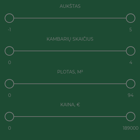
AUKŠTAS
-1
5
KAMBARIŲ SKAIČIUS
0
4
PLOTAS, M²
0
94
KAINA, €
0
189000