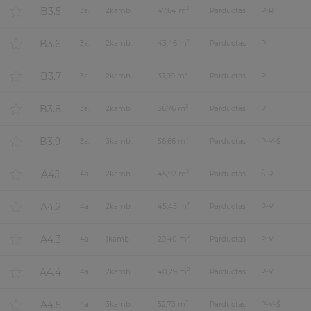
B3.5
2
3
a.
2
kamb.
47,64 m
Parduotas
P-R
B3.6
2
3
a.
2
kamb.
43,46 m
Parduotas
P
B3.7
2
3
a.
2
kamb.
37,99 m
Parduotas
P
B3.8
2
3
a.
2
kamb.
36,76 m
Parduotas
P
B3.9
2
3
a.
3
kamb.
56,66 m
Parduotas
P-V-Š
A4.1
2
4
a.
2
kamb.
45,92 m
Parduotas
Š-R
A4.2
2
4
a.
2
kamb.
45,45 m
Parduotas
P-V
A4.3
2
4
a.
1
kamb.
29,40 m
Parduotas
P-V
A4.4
2
4
a.
2
kamb.
40,29 m
Parduotas
P-V
A4.5
2
4
a.
3
kamb.
52,73 m
Parduotas
P-V-Š