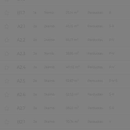
B1.7
2
1
a.
1
kamb.
25,14 m
Parduotas
R
A2.1
2
2
a.
2
kamb.
45,15 m
Parduotas
Š-R
A2.2
2
2
a.
2
kamb.
45,17 m
Parduotas
P-V
A2.3
2
2
a.
1
kamb.
28,93 m
Parduotas
P-V
A2.4
2
2
a.
2
kamb.
40,02 m
Parduotas
P-V
A2.5
2
2
a.
3
kamb.
52,67 m
Parduotas
P-V-Š
A2.6
2
2
a.
3
kamb.
52,53 m
Parduotas
Š-R
A2.7
2
2
a.
2
kamb.
38,23 m
Parduotas
Š-R
B2.1
2
2
a.
3
kamb.
70,74 m
Parduotas
V