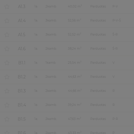
A1.3
2
1
a.
2
kamb.
40,02 m
Parduotas
P-V
A1.4
2
1
a.
3
kamb.
52,56 m
Parduotas
P-V-Š
A1.5
2
1
a.
3
kamb.
52,52 m
Parduotas
Š-R
A1.6
2
1
a.
2
kamb.
38,24 m
Parduotas
Š-R
B1.1
2
1
a.
1
kamb.
25,54 m
Parduotas
V
B1.2
2
1
a.
2
kamb.
44,63 m
Parduotas
V
B1.3
2
1
a.
2
kamb.
44,66 m
Parduotas
R
B1.4
2
1
a.
2
kamb.
39,24 m
Parduotas
R
B1.5
2
1
a.
2
kamb.
47,63 m
Parduotas
P-R
B1.6
2
1
a.
2
kamb.
43,33 m
Parduotas
P