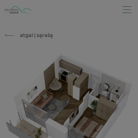
atgal į sąrašą