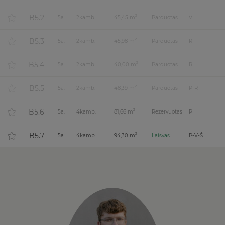
B5.2
2
5
a.
2
kamb.
45,45 m
Parduotas
V
B5.3
2
5
a.
2
kamb.
45,98 m
Parduotas
R
B5.4
2
5
a.
2
kamb.
40,00 m
Parduotas
R
B5.5
2
5
a.
2
kamb.
48,39 m
Parduotas
P-R
B5.6
2
5
a.
4
kamb.
81,66 m
Rezervuotas
P
B5.7
2
5
a.
4
kamb.
94,30 m
Laisvas
P-V-Š