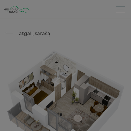
atgal į sąrašą