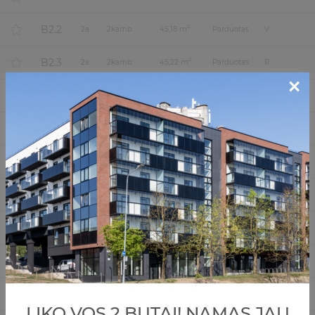
B2.2
2
2
a.
2
kamb.
45,18 m
Parduotas
V
B2.3
2
2
a.
2
kamb.
45,22 m
Parduotas
R
×
B2.4
2
2
a.
2
kamb.
39,24 m
Parduotas
R
B2.5
2
2
a.
2
kamb.
47,64 m
Parduotas
P-R
B2.6
2
2
a.
2
kamb.
43,46 m
Parduotas
P
B2.7
2
2
a.
2
kamb.
37,99 m
Parduotas
P
B2.8
2
2
a.
2
kamb.
36,76 m
Parduotas
P
B2.9
2
2
a.
3
kamb.
56,66 m
Parduotas
P-V-Š
A3.1
2
3
a.
2
kamb.
45,15 m
Parduotas
Š-R
LIKO VOS 2 BUTAI! NAMAS JAU