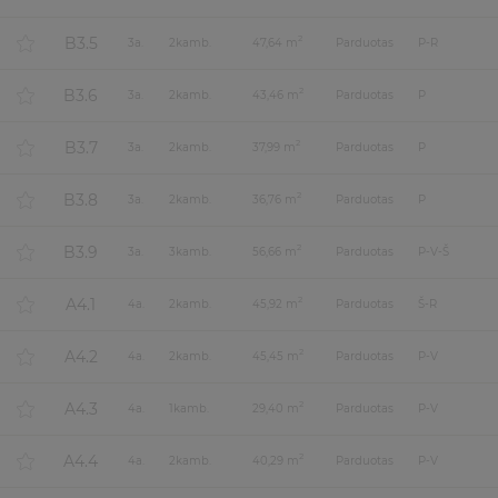
B3.5
2
3
a.
2
kamb.
47,64 m
Parduotas
P-R
B3.6
2
3
a.
2
kamb.
43,46 m
Parduotas
P
B3.7
2
3
a.
2
kamb.
37,99 m
Parduotas
P
B3.8
2
3
a.
2
kamb.
36,76 m
Parduotas
P
B3.9
2
3
a.
3
kamb.
56,66 m
Parduotas
P-V-Š
A4.1
2
4
a.
2
kamb.
45,92 m
Parduotas
Š-R
A4.2
2
4
a.
2
kamb.
45,45 m
Parduotas
P-V
A4.3
2
4
a.
1
kamb.
29,40 m
Parduotas
P-V
A4.4
2
4
a.
2
kamb.
40,29 m
Parduotas
P-V