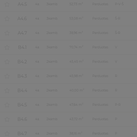
A4.5
2
4
a.
3
kamb.
52,73 m
Parduotas
P-V-Š
A4.6
2
4
a.
3
kamb.
53,08 m
Parduotas
Š-R
A4.7
2
4
a.
2
kamb.
38,96 m
Parduotas
Š-R
B4.1
2
4
a.
3
kamb.
70,74 m
Parduotas
V
B4.2
2
4
a.
2
kamb.
45,45 m
Parduotas
V
B4.3
2
4
a.
2
kamb.
45,98 m
Parduotas
R
B4.4
2
4
a.
2
kamb.
40,00 m
Parduotas
R
B4.5
2
4
a.
2
kamb.
47,64 m
Parduotas
P-R
B4.6
2
4
a.
2
kamb.
43,72 m
Parduotas
P
B4.7
2
4
a.
2
kamb.
38,16 m
Parduotas
P