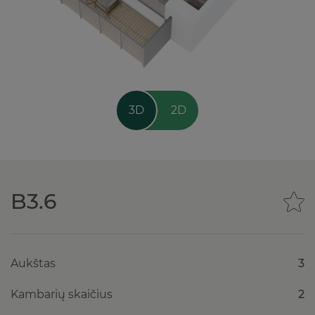
3D
2D
B3.6
Aukštas
3
Kambarių skaičius
2