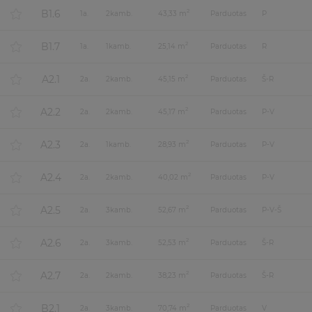
B1.6
2
1
a.
2
kamb.
43,33 m
Parduotas
P
B1.7
2
1
a.
1
kamb.
25,14 m
Parduotas
R
A2.1
2
2
a.
2
kamb.
45,15 m
Parduotas
Š-R
A2.2
2
2
a.
2
kamb.
45,17 m
Parduotas
P-V
A2.3
2
2
a.
1
kamb.
28,93 m
Parduotas
P-V
A2.4
2
2
a.
2
kamb.
40,02 m
Parduotas
P-V
A2.5
2
2
a.
3
kamb.
52,67 m
Parduotas
P-V-Š
A2.6
2
2
a.
3
kamb.
52,53 m
Parduotas
Š-R
A2.7
2
2
a.
2
kamb.
38,23 m
Parduotas
Š-R
B2.1
2
2
a.
3
kamb.
70,74 m
Parduotas
V