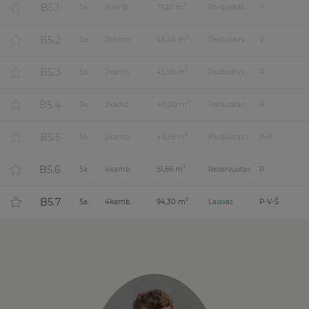
B5.1
2
5
a.
1
kamb.
71,20 m
Parduotas
V
B5.2
2
5
a.
2
kamb.
45,45 m
Parduotas
V
B5.3
2
5
a.
2
kamb.
45,98 m
Parduotas
R
B5.4
2
5
a.
2
kamb.
40,00 m
Parduotas
R
B5.5
2
5
a.
2
kamb.
48,39 m
Parduotas
P-R
B5.6
2
5
a.
4
kamb.
81,66 m
Rezervuotas
P
B5.7
2
5
a.
4
kamb.
94,30 m
Laisvas
P-V-Š