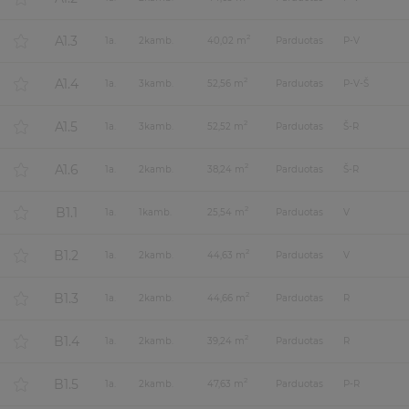
A1.3
2
1
a.
2
kamb.
40,02 m
Parduotas
P-V
A1.4
2
1
a.
3
kamb.
52,56 m
Parduotas
P-V-Š
A1.5
2
1
a.
3
kamb.
52,52 m
Parduotas
Š-R
A1.6
2
1
a.
2
kamb.
38,24 m
Parduotas
Š-R
B1.1
2
1
a.
1
kamb.
25,54 m
Parduotas
V
B1.2
2
1
a.
2
kamb.
44,63 m
Parduotas
V
B1.3
2
1
a.
2
kamb.
44,66 m
Parduotas
R
B1.4
2
1
a.
2
kamb.
39,24 m
Parduotas
R
B1.5
2
1
a.
2
kamb.
47,63 m
Parduotas
P-R