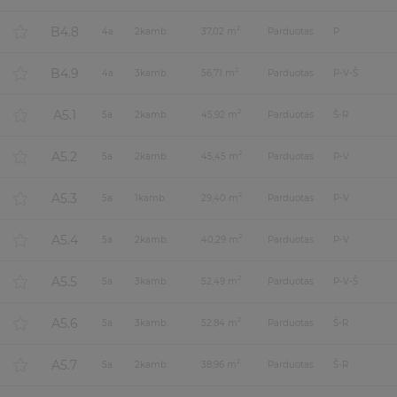
B4.8
2
4
a.
2
kamb.
37,02 m
Parduotas
P
B4.9
2
4
a.
3
kamb.
56,71 m
Parduotas
P-V-Š
A5.1
2
5
a.
2
kamb.
45,92 m
Parduotas
Š-R
A5.2
2
5
a.
2
kamb.
45,45 m
Parduotas
P-V
A5.3
2
5
a.
1
kamb.
29,40 m
Parduotas
P-V
A5.4
2
5
a.
2
kamb.
40,29 m
Parduotas
P-V
A5.5
2
5
a.
3
kamb.
52,49 m
Parduotas
P-V-Š
A5.6
2
5
a.
3
kamb.
52,84 m
Parduotas
Š-R
A5.7
2
5
a.
2
kamb.
38,96 m
Parduotas
Š-R