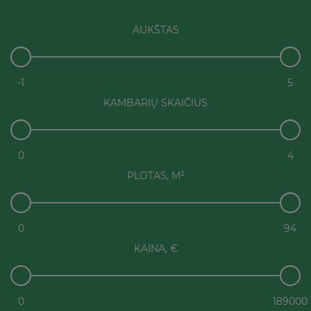
AUKŠTAS
-1
5
KAMBARIŲ SKAIČIUS
0
4
PLOTAS, M²
0
94
KAINA, €
0
189000