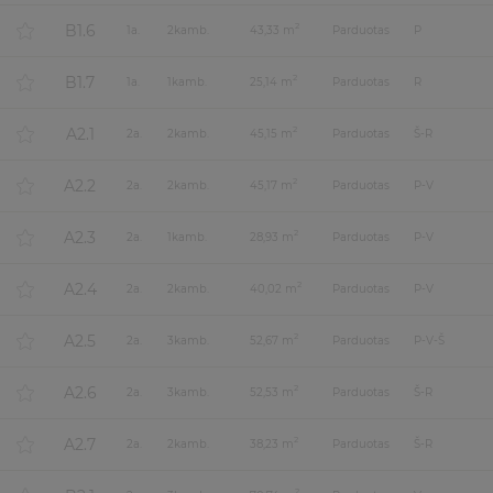
B1.6
2
1
a.
2
kamb.
43,33 m
Parduotas
P
B1.7
2
1
a.
1
kamb.
25,14 m
Parduotas
R
A2.1
2
2
a.
2
kamb.
45,15 m
Parduotas
Š-R
A2.2
2
2
a.
2
kamb.
45,17 m
Parduotas
P-V
A2.3
2
2
a.
1
kamb.
28,93 m
Parduotas
P-V
A2.4
2
2
a.
2
kamb.
40,02 m
Parduotas
P-V
A2.5
2
2
a.
3
kamb.
52,67 m
Parduotas
P-V-Š
A2.6
2
2
a.
3
kamb.
52,53 m
Parduotas
Š-R
A2.7
2
2
a.
2
kamb.
38,23 m
Parduotas
Š-R
2