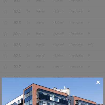
B2.1
2
a.
3
kamb.
70,74 m
Parduotas
V
B2.2
2
2
a.
2
kamb.
45,18 m
Parduotas
V
B2.3
2
2
a.
2
kamb.
45,22 m
Parduotas
R
B2.4
2
2
a.
2
kamb.
39,24 m
Parduotas
R
B2.5
2
2
a.
2
kamb.
47,64 m
Parduotas
P-R
B2.6
2
2
a.
2
kamb.
43,46 m
Parduotas
P
B2.7
2
2
a.
2
kamb.
37,99 m
Parduotas
P
B2.8
2
2
a.
2
kamb.
36,76 m
Parduotas
P
×
B2.9
2
2
a.
3
kamb.
56,66 m
Parduotas
P-V-Š
A3.1
2
3
a.
2
kamb.
45,15 m
Parduotas
Š-R