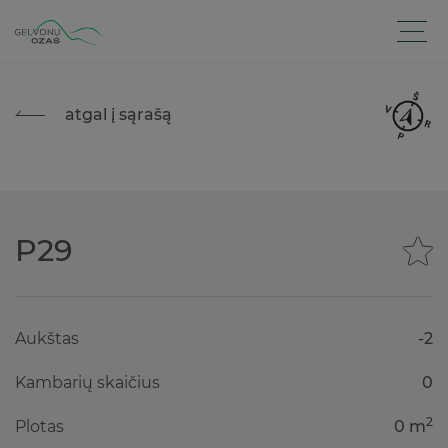
atgal į sąrašą
P29
Aukštas
-2
Kambarių skaičius
0
2
Plotas
0 m