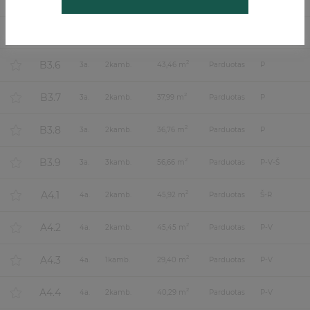
B3.4
B3.5
2
3
a.
2
kamb.
47,64 m
Parduotas
P-R
B3.6
2
3
a.
2
kamb.
43,46 m
Parduotas
P
B3.7
2
3
a.
2
kamb.
37,99 m
Parduotas
P
B3.8
2
3
a.
2
kamb.
36,76 m
Parduotas
P
B3.9
2
3
a.
3
kamb.
56,66 m
Parduotas
P-V-Š
A4.1
2
4
a.
2
kamb.
45,92 m
Parduotas
Š-R
A4.2
2
4
a.
2
kamb.
45,45 m
Parduotas
P-V
A4.3
2
4
a.
1
kamb.
29,40 m
Parduotas
P-V
A4.4
2
4
a.
2
kamb.
40,29 m
Parduotas
P-V