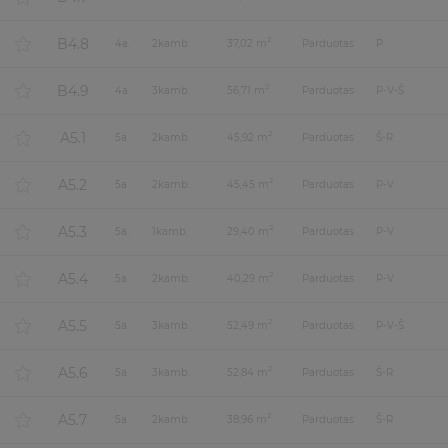
B4.8
2
4
a.
2
kamb.
37,02 m
Parduotas
P
B4.9
2
4
a.
3
kamb.
56,71 m
Parduotas
P-V-Š
A5.1
2
5
a.
2
kamb.
45,92 m
Parduotas
Š-R
A5.2
2
5
a.
2
kamb.
45,45 m
Parduotas
P-V
A5.3
2
5
a.
1
kamb.
29,40 m
Parduotas
P-V
A5.4
2
5
a.
2
kamb.
40,29 m
Parduotas
P-V
A5.5
2
5
a.
3
kamb.
52,49 m
Parduotas
P-V-Š
A5.6
2
5
a.
3
kamb.
52,84 m
Parduotas
Š-R
A5.7
2
5
a.
2
kamb.
38,96 m
Parduotas
Š-R