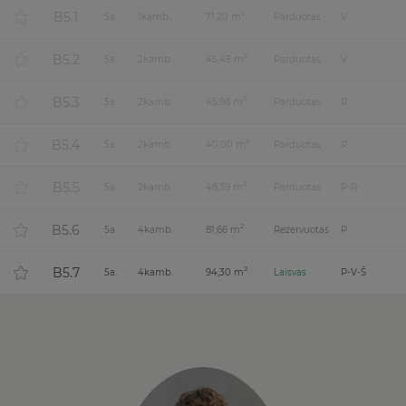
B5.1
2
5
a.
1
kamb.
71,20 m
Parduotas
V
B5.2
2
5
a.
2
kamb.
45,45 m
Parduotas
V
B5.3
2
5
a.
2
kamb.
45,98 m
Parduotas
R
B5.4
2
5
a.
2
kamb.
40,00 m
Parduotas
R
B5.5
2
5
a.
2
kamb.
48,39 m
Parduotas
P-R
B5.6
2
5
a.
4
kamb.
81,66 m
Rezervuotas
P
B5.7
2
5
a.
4
kamb.
94,30 m
Laisvas
P-V-Š