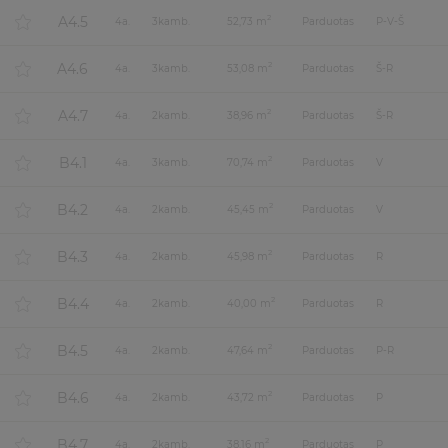
A4.5
2
4
a.
3
kamb.
52,73 m
Parduotas
P-V-Š
A4.6
2
4
a.
3
kamb.
53,08 m
Parduotas
Š-R
A4.7
2
4
a.
2
kamb.
38,96 m
Parduotas
Š-R
B4.1
2
4
a.
3
kamb.
70,74 m
Parduotas
V
B4.2
2
4
a.
2
kamb.
45,45 m
Parduotas
V
B4.3
2
4
a.
2
kamb.
45,98 m
Parduotas
R
B4.4
2
4
a.
2
kamb.
40,00 m
Parduotas
R
B4.5
2
4
a.
2
kamb.
47,64 m
Parduotas
P-R
B4.6
2
4
a.
2
kamb.
43,72 m
Parduotas
P
B4.7
2
4
a.
2
kamb.
38,16 m
Parduotas
P