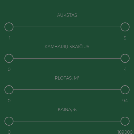
AUKŠTAS
-1
5
KAMBARIŲ SKAIČIUS
0
4
PLOTAS, M²
0
94
KAINA, €
0
189000