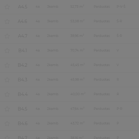
A4.5
2
4
a.
3
kamb.
52,73 m
Parduotas
P-V-Š
A4.6
2
4
a.
3
kamb.
53,08 m
Parduotas
Š-R
A4.7
2
4
a.
2
kamb.
38,96 m
Parduotas
Š-R
B4.1
2
4
a.
3
kamb.
70,74 m
Parduotas
V
B4.2
2
4
a.
2
kamb.
45,45 m
Parduotas
V
B4.3
2
4
a.
2
kamb.
45,98 m
Parduotas
R
B4.4
2
4
a.
2
kamb.
40,00 m
Parduotas
R
B4.5
2
4
a.
2
kamb.
47,64 m
Parduotas
P-R
B4.6
2
4
a.
2
kamb.
43,72 m
Parduotas
P
B4.7
2
4
a.
2
kamb.
38,16 m
Parduotas
P