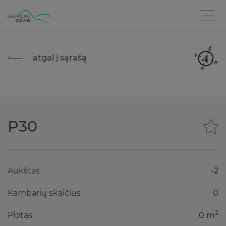
atgal į sąrašą
P30
Aukštas
-2
Kambarių skaičius
0
2
Plotas
0 m