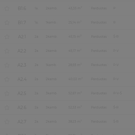
B1.6
2
1
a.
2
kamb.
43,33 m
Parduotas
P
B1.7
2
1
a.
1
kamb.
25,14 m
Parduotas
R
A2.1
2
2
a.
2
kamb.
45,15 m
Parduotas
Š-R
A2.2
2
2
a.
2
kamb.
45,17 m
Parduotas
P-V
A2.3
2
2
a.
1
kamb.
28,93 m
Parduotas
P-V
A2.4
2
2
a.
2
kamb.
40,02 m
Parduotas
P-V
A2.5
2
2
a.
3
kamb.
52,67 m
Parduotas
P-V-Š
A2.6
2
2
a.
3
kamb.
52,53 m
Parduotas
Š-R
A2.7
2
2
a.
2
kamb.
38,23 m
Parduotas
Š-R
2