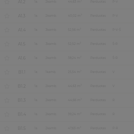
A1.2
2
1
a.
2
kamb.
44,63 m
Parduotas
P-V
A1.3
2
1
a.
2
kamb.
40,02 m
Parduotas
P-V
A1.4
2
1
a.
3
kamb.
52,56 m
Parduotas
P-V-Š
A1.5
2
1
a.
3
kamb.
52,52 m
Parduotas
Š-R
A1.6
2
1
a.
2
kamb.
38,24 m
Parduotas
Š-R
B1.1
2
1
a.
1
kamb.
25,54 m
Parduotas
V
B1.2
2
1
a.
2
kamb.
44,63 m
Parduotas
V
B1.3
2
1
a.
2
kamb.
44,66 m
Parduotas
R
B1.4
2
1
a.
2
kamb.
39,24 m
Parduotas
R
B1.5
2
1
a.
2
kamb.
47,63 m
Parduotas
P-R