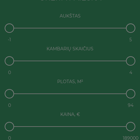
AUKŠTAS
-1
5
KAMBARIŲ SKAIČIUS
0
4
PLOTAS, M²
0
94
KAINA, €
0
189000