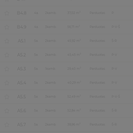
B4.8
2
4
a.
2
kamb.
37,02 m
Parduotas
P
B4.9
2
4
a.
3
kamb.
56,71 m
Parduotas
P-V-Š
A5.1
2
5
a.
2
kamb.
45,92 m
Parduotas
Š-R
A5.2
2
5
a.
2
kamb.
45,45 m
Parduotas
P-V
A5.3
2
5
a.
1
kamb.
29,40 m
Parduotas
P-V
A5.4
2
5
a.
2
kamb.
40,29 m
Parduotas
P-V
A5.5
2
5
a.
3
kamb.
52,49 m
Parduotas
P-V-Š
A5.6
2
5
a.
3
kamb.
52,84 m
Parduotas
Š-R
A5.7
2
5
a.
2
kamb.
38,96 m
Parduotas
Š-R