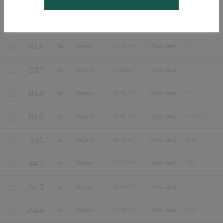
B3.4
B3.5
2
3
a.
2
kamb.
47,64 m
Parduotas
P-R
B3.6
2
3
a.
2
kamb.
43,46 m
Parduotas
P
B3.7
2
3
a.
2
kamb.
37,99 m
Parduotas
P
B3.8
2
3
a.
2
kamb.
36,76 m
Parduotas
P
B3.9
2
3
a.
3
kamb.
56,66 m
Parduotas
P-V-Š
A4.1
2
4
a.
2
kamb.
45,92 m
Parduotas
Š-R
A4.2
2
4
a.
2
kamb.
45,45 m
Parduotas
P-V
A4.3
2
4
a.
1
kamb.
29,40 m
Parduotas
P-V
A4.4
2
4
a.
2
kamb.
40,29 m
Parduotas
P-V