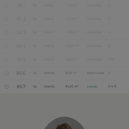
B5.1
2
5
a.
1
kamb.
71,20 m
Parduotas
V
B5.2
2
5
a.
2
kamb.
45,45 m
Parduotas
V
B5.3
2
5
a.
2
kamb.
45,98 m
Parduotas
R
B5.4
2
5
a.
2
kamb.
40,00 m
Parduotas
R
B5.5
2
5
a.
2
kamb.
48,39 m
Parduotas
P-R
B5.6
2
5
a.
4
kamb.
81,66 m
Rezervuotas
P
B5.7
2
5
a.
4
kamb.
94,30 m
Laisvas
P-V-Š