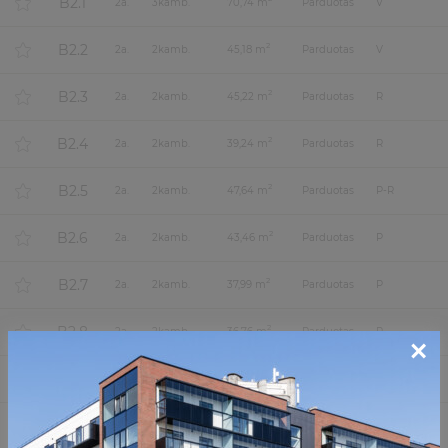
B2.1
2
a.
3
kamb.
70,74 m
Parduotas
V
B2.2
2
2
a.
2
kamb.
45,18 m
Parduotas
V
B2.3
2
2
a.
2
kamb.
45,22 m
Parduotas
R
B2.4
2
2
a.
2
kamb.
39,24 m
Parduotas
R
B2.5
2
2
a.
2
kamb.
47,64 m
Parduotas
P-R
B2.6
2
2
a.
2
kamb.
43,46 m
Parduotas
P
B2.7
2
2
a.
2
kamb.
37,99 m
Parduotas
P
B2.8
2
2
a.
2
kamb.
36,76 m
Parduotas
P
×
B2.9
2
2
a.
3
kamb.
56,66 m
Parduotas
P-V-Š
A3.1
2
3
a.
2
kamb.
45,15 m
Parduotas
Š-R