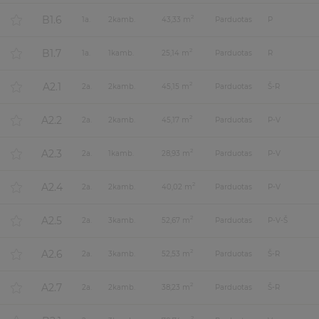
B1.6
2
1
a.
2
kamb.
43,33 m
Parduotas
P
B1.7
2
1
a.
1
kamb.
25,14 m
Parduotas
R
A2.1
2
2
a.
2
kamb.
45,15 m
Parduotas
Š-R
A2.2
2
2
a.
2
kamb.
45,17 m
Parduotas
P-V
A2.3
2
2
a.
1
kamb.
28,93 m
Parduotas
P-V
A2.4
2
2
a.
2
kamb.
40,02 m
Parduotas
P-V
A2.5
2
2
a.
3
kamb.
52,67 m
Parduotas
P-V-Š
A2.6
2
2
a.
3
kamb.
52,53 m
Parduotas
Š-R
A2.7
2
2
a.
2
kamb.
38,23 m
Parduotas
Š-R
2