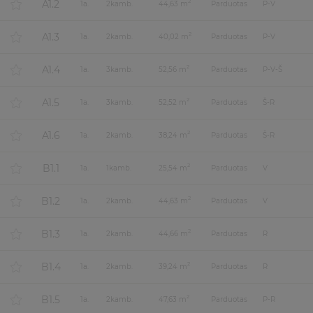
A1.2
2
1
a.
2
kamb.
44,63 m
Parduotas
P-V
A1.3
2
1
a.
2
kamb.
40,02 m
Parduotas
P-V
A1.4
2
1
a.
3
kamb.
52,56 m
Parduotas
P-V-Š
A1.5
2
1
a.
3
kamb.
52,52 m
Parduotas
Š-R
A1.6
2
1
a.
2
kamb.
38,24 m
Parduotas
Š-R
B1.1
2
1
a.
1
kamb.
25,54 m
Parduotas
V
B1.2
2
1
a.
2
kamb.
44,63 m
Parduotas
V
B1.3
2
1
a.
2
kamb.
44,66 m
Parduotas
R
B1.4
2
1
a.
2
kamb.
39,24 m
Parduotas
R
B1.5
2
1
a.
2
kamb.
47,63 m
Parduotas
P-R