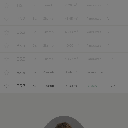
B5.1
2
5
a.
1
kamb.
71,20 m
Parduotas
V
B5.2
2
5
a.
2
kamb.
45,45 m
Parduotas
V
B5.3
2
5
a.
2
kamb.
45,98 m
Parduotas
R
B5.4
2
5
a.
2
kamb.
40,00 m
Parduotas
R
B5.5
2
5
a.
2
kamb.
48,39 m
Parduotas
P-R
B5.6
2
5
a.
4
kamb.
81,66 m
Rezervuotas
P
B5.7
2
5
a.
4
kamb.
94,30 m
Laisvas
P-V-Š