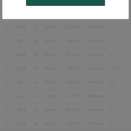
B3.4
B3.5
2
3
a.
2
kamb.
47,64 m
Parduotas
P-R
B3.6
2
3
a.
2
kamb.
43,46 m
Parduotas
P
B3.7
2
3
a.
2
kamb.
37,99 m
Parduotas
P
B3.8
2
3
a.
2
kamb.
36,76 m
Parduotas
P
B3.9
2
3
a.
3
kamb.
56,66 m
Parduotas
P-V-Š
A4.1
2
4
a.
2
kamb.
45,92 m
Parduotas
Š-R
A4.2
2
4
a.
2
kamb.
45,45 m
Parduotas
P-V
A4.3
2
4
a.
1
kamb.
29,40 m
Parduotas
P-V
A4.4
2
4
a.
2
kamb.
40,29 m
Parduotas
P-V