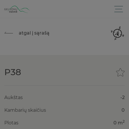
atgal į sąrašą
P38
Aukštas
-2
Kambarių skaičius
0
2
Plotas
0 m