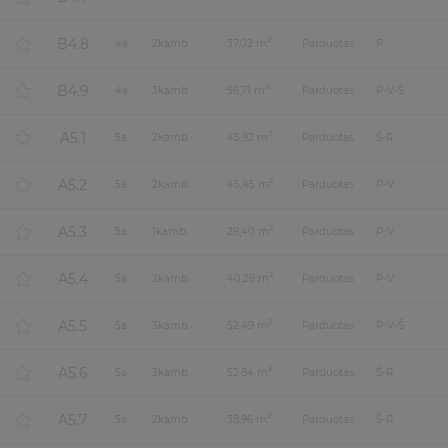
B4.8
2
4
a.
2
kamb.
37,02 m
Parduotas
P
B4.9
2
4
a.
3
kamb.
56,71 m
Parduotas
P-V-Š
A5.1
2
5
a.
2
kamb.
45,92 m
Parduotas
Š-R
A5.2
2
5
a.
2
kamb.
45,45 m
Parduotas
P-V
A5.3
2
5
a.
1
kamb.
29,40 m
Parduotas
P-V
A5.4
2
5
a.
2
kamb.
40,29 m
Parduotas
P-V
A5.5
2
5
a.
3
kamb.
52,49 m
Parduotas
P-V-Š
A5.6
2
5
a.
3
kamb.
52,84 m
Parduotas
Š-R
A5.7
2
5
a.
2
kamb.
38,96 m
Parduotas
Š-R