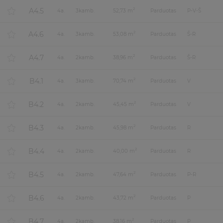
A4.5
2
4
a.
3
kamb.
52,73 m
Parduotas
P-V-Š
A4.6
2
4
a.
3
kamb.
53,08 m
Parduotas
Š-R
A4.7
2
4
a.
2
kamb.
38,96 m
Parduotas
Š-R
B4.1
2
4
a.
3
kamb.
70,74 m
Parduotas
V
B4.2
2
4
a.
2
kamb.
45,45 m
Parduotas
V
B4.3
2
4
a.
2
kamb.
45,98 m
Parduotas
R
B4.4
2
4
a.
2
kamb.
40,00 m
Parduotas
R
B4.5
2
4
a.
2
kamb.
47,64 m
Parduotas
P-R
B4.6
2
4
a.
2
kamb.
43,72 m
Parduotas
P
B4.7
2
4
a.
2
kamb.
38,16 m
Parduotas
P