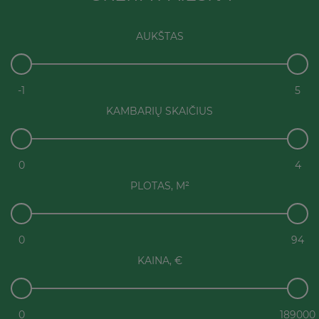
AUKŠTAS
-1
5
KAMBARIŲ SKAIČIUS
0
4
PLOTAS, M²
0
94
KAINA, €
0
189000