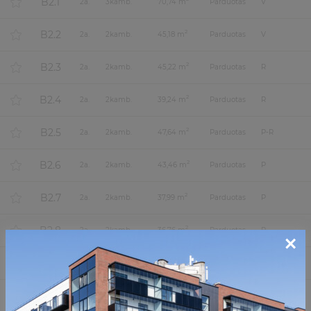
B2.1
2
a.
3
kamb.
70,74 m
Parduotas
V
B2.2
2
2
a.
2
kamb.
45,18 m
Parduotas
V
B2.3
2
2
a.
2
kamb.
45,22 m
Parduotas
R
B2.4
2
2
a.
2
kamb.
39,24 m
Parduotas
R
B2.5
2
2
a.
2
kamb.
47,64 m
Parduotas
P-R
B2.6
2
2
a.
2
kamb.
43,46 m
Parduotas
P
B2.7
2
2
a.
2
kamb.
37,99 m
Parduotas
P
B2.8
2
2
a.
2
kamb.
36,76 m
Parduotas
P
×
B2.9
2
2
a.
3
kamb.
56,66 m
Parduotas
P-V-Š
A3.1
2
3
a.
2
kamb.
45,15 m
Parduotas
Š-R