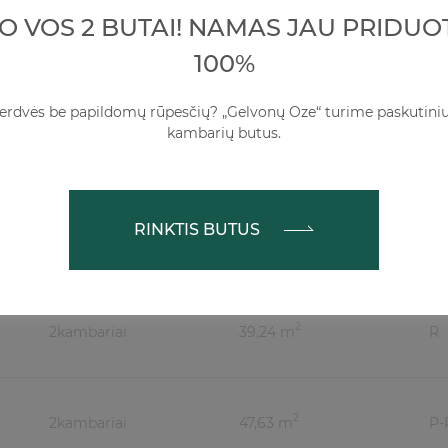
KO VOS 2 BUTAI! NAMAS JAU PRIDUO
2
100%
1
kambarys
25,54 m
V
 erdvės be papildomų rūpesčių? „Gelvonų Oze“ turime paskutini
kambarių butus.
2
2
kambariai
44,63 m
V
RINKTIS BUTUS
2
2
kambariai
44,66 m
R
2
2
kambariai
39,24 m
R
2
2
kambariai
47,63 m
P-