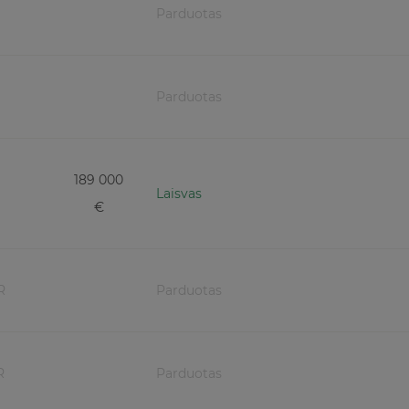
Parduotas
Parduotas
189 000
Laisvas
€
R
Parduotas
R
Parduotas