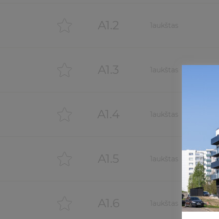
A1.2
1
aukštas
A1.3
1
aukštas
A1.4
1
aukštas
A1.5
1
aukštas
A1.6
1
aukštas