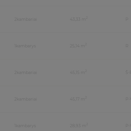
2
2
kambariai
43,33 m
P
2
1
kambarys
25,14 m
R
2
2
kambariai
45,15 m
Š-
2
2
kambariai
45,17 m
P-
2
1
kambarys
28,93 m
P-