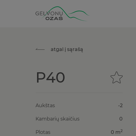
atgal į sąrašą
P40
Aukštas
-2
Kambarių skaičius
0
2
Plotas
0 m