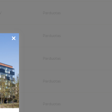
V
Parduotas
×
V
Parduotas
V-Š
Parduotas
R
Parduotas
R
Parduotas