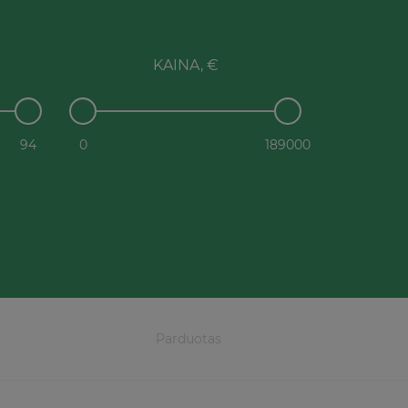
KAINA, €
94
0
189000
Parduotas