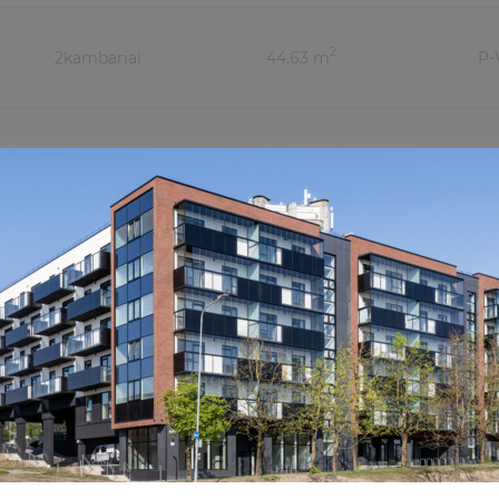
2
2
kambariai
44,63 m
P-
2
2
kambariai
40,02 m
P-
2
3
kambariai
52,56 m
P-
2
3
kambariai
52,52 m
Š-
2
2
kambariai
38,24 m
Š-