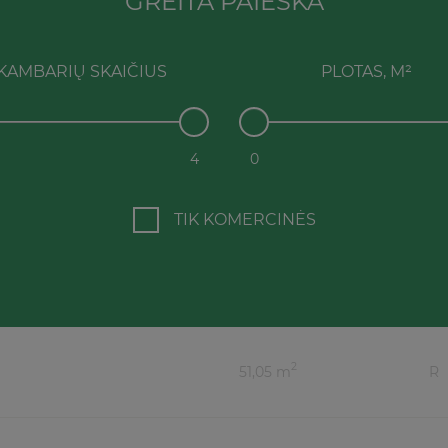
GREITA PAIEŠKA
KAMBARIŲ SKAIČIUS
PLOTAS, M²
4
0
TIK KOMERCINĖS
2
51,05 m
R