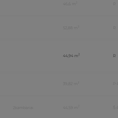
2
46,6 m
R
2
52,88 m
R
2
44,94 m
R
2
39,82 m
P-
2
2
kambariai
44,59 m
Š-