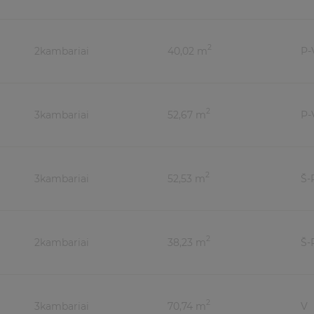
2
2
kambariai
40,02 m
P-
2
3
kambariai
52,67 m
P-
2
3
kambariai
52,53 m
Š-
2
2
kambariai
38,23 m
Š-
2
3
kambariai
70,74 m
V