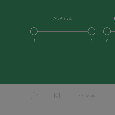
AUKŠTAS
-1
5
0
K1
-1
aukštas