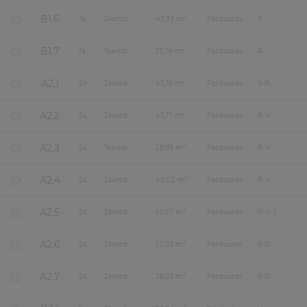
B1.6
2
1
a.
2
kamb.
43,33 m
Parduotas
P
B1.7
2
1
a.
1
kamb.
25,14 m
Parduotas
R
A2.1
2
2
a.
2
kamb.
45,15 m
Parduotas
Š-R
A2.2
2
2
a.
2
kamb.
45,17 m
Parduotas
P-V
A2.3
2
2
a.
1
kamb.
28,93 m
Parduotas
P-V
A2.4
2
2
a.
2
kamb.
40,02 m
Parduotas
P-V
A2.5
2
2
a.
3
kamb.
52,67 m
Parduotas
P-V-Š
A2.6
2
2
a.
3
kamb.
52,53 m
Parduotas
Š-R
A2.7
2
2
a.
2
kamb.
38,23 m
Parduotas
Š-R
2