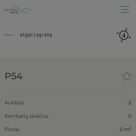
atgal į sąrašą
P54
Aukštas
-2
Kambarių skaičius
0
2
Plotas
0 m