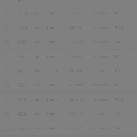
B4.8
2
4
a.
2
kamb.
37,02 m
Parduotas
P
B4.9
2
4
a.
3
kamb.
56,71 m
Parduotas
P-V-Š
A5.1
2
5
a.
2
kamb.
45,92 m
Parduotas
Š-R
A5.2
2
5
a.
2
kamb.
45,45 m
Parduotas
P-V
A5.3
2
5
a.
1
kamb.
29,40 m
Parduotas
P-V
A5.4
2
5
a.
2
kamb.
40,29 m
Parduotas
P-V
A5.5
2
5
a.
3
kamb.
52,49 m
Parduotas
P-V-Š
A5.6
2
5
a.
3
kamb.
52,84 m
Parduotas
Š-R
A5.7
2
5
a.
2
kamb.
38,96 m
Parduotas
Š-R