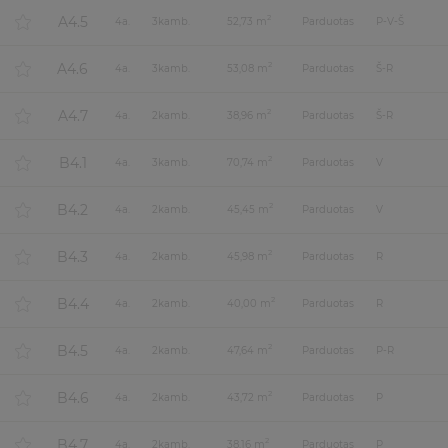
A4.5
2
4
a.
3
kamb.
52,73 m
Parduotas
P-V-Š
A4.6
2
4
a.
3
kamb.
53,08 m
Parduotas
Š-R
A4.7
2
4
a.
2
kamb.
38,96 m
Parduotas
Š-R
B4.1
2
4
a.
3
kamb.
70,74 m
Parduotas
V
B4.2
2
4
a.
2
kamb.
45,45 m
Parduotas
V
B4.3
2
4
a.
2
kamb.
45,98 m
Parduotas
R
B4.4
2
4
a.
2
kamb.
40,00 m
Parduotas
R
B4.5
2
4
a.
2
kamb.
47,64 m
Parduotas
P-R
B4.6
2
4
a.
2
kamb.
43,72 m
Parduotas
P
B4.7
2
4
a.
2
kamb.
38,16 m
Parduotas
P