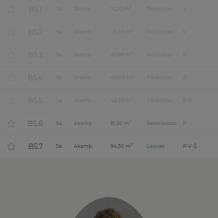
B5.1
2
5
a.
1
kamb.
71,20 m
Parduotas
V
B5.2
2
5
a.
2
kamb.
45,45 m
Parduotas
V
B5.3
2
5
a.
2
kamb.
45,98 m
Parduotas
R
B5.4
2
5
a.
2
kamb.
40,00 m
Parduotas
R
B5.5
2
5
a.
2
kamb.
48,39 m
Parduotas
P-R
B5.6
2
5
a.
4
kamb.
81,66 m
Rezervuotas
P
B5.7
2
5
a.
4
kamb.
94,30 m
Laisvas
P-V-Š