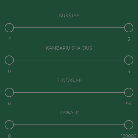
AUKŠTAS
-1
5
KAMBARIŲ SKAIČIUS
0
4
PLOTAS, M²
0
94
KAINA, €
0
189000