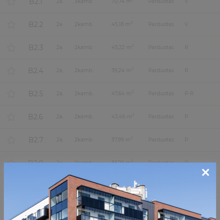
B2.1
2
a.
3
kamb.
70,74 m
Parduotas
V
B2.2
2
2
a.
2
kamb.
45,18 m
Parduotas
V
B2.3
2
2
a.
2
kamb.
45,22 m
Parduotas
R
B2.4
2
2
a.
2
kamb.
39,24 m
Parduotas
R
B2.5
2
2
a.
2
kamb.
47,64 m
Parduotas
P-R
B2.6
2
2
a.
2
kamb.
43,46 m
Parduotas
P
B2.7
2
2
a.
2
kamb.
37,99 m
Parduotas
P
B2.8
2
2
a.
2
kamb.
36,76 m
Parduotas
P
×
B2.9
2
2
a.
3
kamb.
56,66 m
Parduotas
P-V-Š
A3.1
2
3
a.
2
kamb.
45,15 m
Parduotas
Š-R