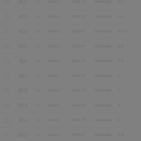
A1.2
2
1
a.
2
kamb.
44,63 m
Parduotas
P-V
A1.3
2
1
a.
2
kamb.
40,02 m
Parduotas
P-V
A1.4
2
1
a.
3
kamb.
52,56 m
Parduotas
P-V-Š
A1.5
2
1
a.
3
kamb.
52,52 m
Parduotas
Š-R
A1.6
2
1
a.
2
kamb.
38,24 m
Parduotas
Š-R
B1.1
2
1
a.
1
kamb.
25,54 m
Parduotas
V
B1.2
2
1
a.
2
kamb.
44,63 m
Parduotas
V
B1.3
2
1
a.
2
kamb.
44,66 m
Parduotas
R
B1.4
2
1
a.
2
kamb.
39,24 m
Parduotas
R
B1.5
2
1
a.
2
kamb.
47,63 m
Parduotas
P-R