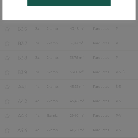
B3.4
B3.5
2
3
a.
2
kamb.
47,64 m
Parduotas
P-R
B3.6
2
3
a.
2
kamb.
43,46 m
Parduotas
P
B3.7
2
3
a.
2
kamb.
37,99 m
Parduotas
P
B3.8
2
3
a.
2
kamb.
36,76 m
Parduotas
P
B3.9
2
3
a.
3
kamb.
56,66 m
Parduotas
P-V-Š
A4.1
2
4
a.
2
kamb.
45,92 m
Parduotas
Š-R
A4.2
2
4
a.
2
kamb.
45,45 m
Parduotas
P-V
A4.3
2
4
a.
1
kamb.
29,40 m
Parduotas
P-V
A4.4
2
4
a.
2
kamb.
40,29 m
Parduotas
P-V