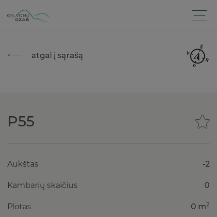
atgal į sąrašą
P55
Aukštas
-2
Kambarių skaičius
0
2
Plotas
0 m