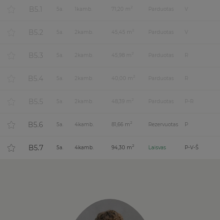
B5.1
2
5
a.
1
kamb.
71,20 m
Parduotas
V
B5.2
2
5
a.
2
kamb.
45,45 m
Parduotas
V
B5.3
2
5
a.
2
kamb.
45,98 m
Parduotas
R
B5.4
2
5
a.
2
kamb.
40,00 m
Parduotas
R
B5.5
2
5
a.
2
kamb.
48,39 m
Parduotas
P-R
B5.6
2
5
a.
4
kamb.
81,66 m
Rezervuotas
P
B5.7
2
5
a.
4
kamb.
94,30 m
Laisvas
P-V-Š