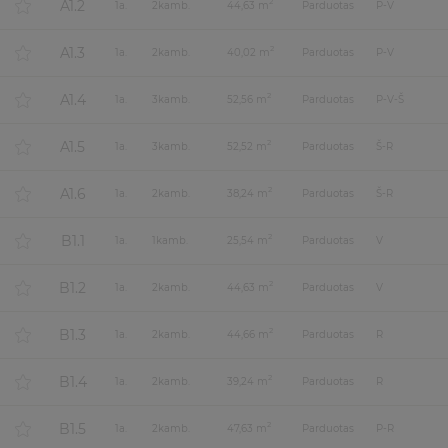
A1.2
2
1
a.
2
kamb.
44,63 m
Parduotas
P-V
A1.3
2
1
a.
2
kamb.
40,02 m
Parduotas
P-V
A1.4
2
1
a.
3
kamb.
52,56 m
Parduotas
P-V-Š
A1.5
2
1
a.
3
kamb.
52,52 m
Parduotas
Š-R
A1.6
2
1
a.
2
kamb.
38,24 m
Parduotas
Š-R
B1.1
2
1
a.
1
kamb.
25,54 m
Parduotas
V
B1.2
2
1
a.
2
kamb.
44,63 m
Parduotas
V
B1.3
2
1
a.
2
kamb.
44,66 m
Parduotas
R
B1.4
2
1
a.
2
kamb.
39,24 m
Parduotas
R
B1.5
2
1
a.
2
kamb.
47,63 m
Parduotas
P-R