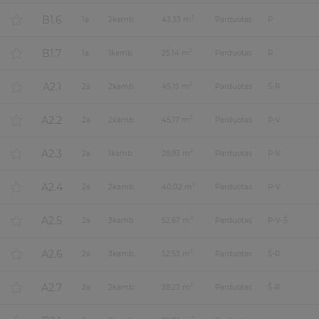
B1.6
2
1
a.
2
kamb.
43,33 m
Parduotas
P
B1.7
2
1
a.
1
kamb.
25,14 m
Parduotas
R
A2.1
2
2
a.
2
kamb.
45,15 m
Parduotas
Š-R
A2.2
2
2
a.
2
kamb.
45,17 m
Parduotas
P-V
A2.3
2
2
a.
1
kamb.
28,93 m
Parduotas
P-V
A2.4
2
2
a.
2
kamb.
40,02 m
Parduotas
P-V
A2.5
2
2
a.
3
kamb.
52,67 m
Parduotas
P-V-Š
A2.6
2
2
a.
3
kamb.
52,53 m
Parduotas
Š-R
A2.7
2
2
a.
2
kamb.
38,23 m
Parduotas
Š-R
2