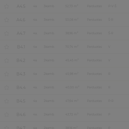
A4.5
2
4
a.
3
kamb.
52,73 m
Parduotas
P-V-Š
A4.6
2
4
a.
3
kamb.
53,08 m
Parduotas
Š-R
A4.7
2
4
a.
2
kamb.
38,96 m
Parduotas
Š-R
B4.1
2
4
a.
3
kamb.
70,74 m
Parduotas
V
B4.2
2
4
a.
2
kamb.
45,45 m
Parduotas
V
B4.3
2
4
a.
2
kamb.
45,98 m
Parduotas
R
B4.4
2
4
a.
2
kamb.
40,00 m
Parduotas
R
B4.5
2
4
a.
2
kamb.
47,64 m
Parduotas
P-R
B4.6
2
4
a.
2
kamb.
43,72 m
Parduotas
P
B4.7
2
4
a.
2
kamb.
38,16 m
Parduotas
P