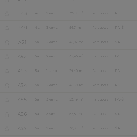
B4.8
2
4
a.
2
kamb.
37,02 m
Parduotas
P
B4.9
2
4
a.
3
kamb.
56,71 m
Parduotas
P-V-Š
A5.1
2
5
a.
2
kamb.
45,92 m
Parduotas
Š-R
A5.2
2
5
a.
2
kamb.
45,45 m
Parduotas
P-V
A5.3
2
5
a.
1
kamb.
29,40 m
Parduotas
P-V
A5.4
2
5
a.
2
kamb.
40,29 m
Parduotas
P-V
A5.5
2
5
a.
3
kamb.
52,49 m
Parduotas
P-V-Š
A5.6
2
5
a.
3
kamb.
52,84 m
Parduotas
Š-R
A5.7
2
5
a.
2
kamb.
38,96 m
Parduotas
Š-R