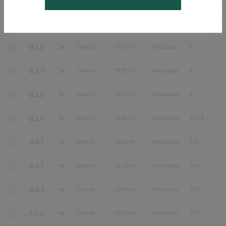
B3.4
B3.5
2
3
a.
2
kamb.
47,64 m
Parduotas
P-R
B3.6
2
3
a.
2
kamb.
43,46 m
Parduotas
P
B3.7
2
3
a.
2
kamb.
37,99 m
Parduotas
P
B3.8
2
3
a.
2
kamb.
36,76 m
Parduotas
P
B3.9
2
3
a.
3
kamb.
56,66 m
Parduotas
P-V-Š
A4.1
2
4
a.
2
kamb.
45,92 m
Parduotas
Š-R
A4.2
2
4
a.
2
kamb.
45,45 m
Parduotas
P-V
A4.3
2
4
a.
1
kamb.
29,40 m
Parduotas
P-V
A4.4
2
4
a.
2
kamb.
40,29 m
Parduotas
P-V