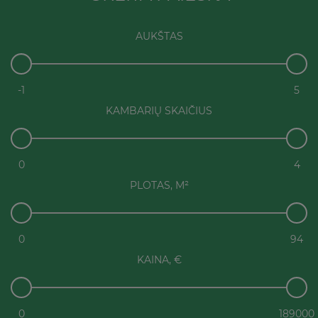
AUKŠTAS
-1
5
KAMBARIŲ SKAIČIUS
0
4
PLOTAS, M²
0
94
KAINA, €
0
189000