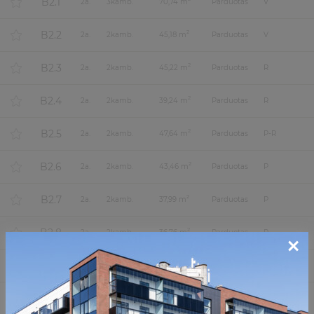
B2.1
2
a.
3
kamb.
70,74 m
Parduotas
V
B2.2
2
2
a.
2
kamb.
45,18 m
Parduotas
V
B2.3
2
2
a.
2
kamb.
45,22 m
Parduotas
R
B2.4
2
2
a.
2
kamb.
39,24 m
Parduotas
R
B2.5
2
2
a.
2
kamb.
47,64 m
Parduotas
P-R
B2.6
2
2
a.
2
kamb.
43,46 m
Parduotas
P
B2.7
2
2
a.
2
kamb.
37,99 m
Parduotas
P
B2.8
2
2
a.
2
kamb.
36,76 m
Parduotas
P
×
B2.9
2
2
a.
3
kamb.
56,66 m
Parduotas
P-V-Š
A3.1
2
3
a.
2
kamb.
45,15 m
Parduotas
Š-R