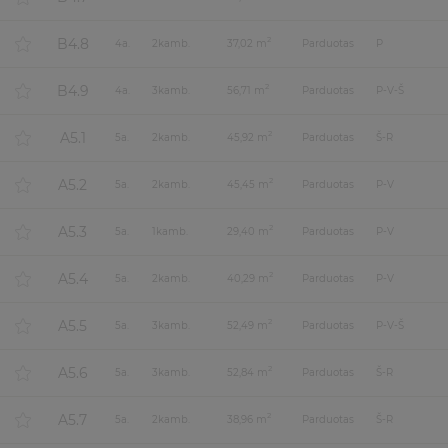
B4.8
2
4
a.
2
kamb.
37,02 m
Parduotas
P
B4.9
2
4
a.
3
kamb.
56,71 m
Parduotas
P-V-Š
A5.1
2
5
a.
2
kamb.
45,92 m
Parduotas
Š-R
A5.2
2
5
a.
2
kamb.
45,45 m
Parduotas
P-V
A5.3
2
5
a.
1
kamb.
29,40 m
Parduotas
P-V
A5.4
2
5
a.
2
kamb.
40,29 m
Parduotas
P-V
A5.5
2
5
a.
3
kamb.
52,49 m
Parduotas
P-V-Š
A5.6
2
5
a.
3
kamb.
52,84 m
Parduotas
Š-R
A5.7
2
5
a.
2
kamb.
38,96 m
Parduotas
Š-R