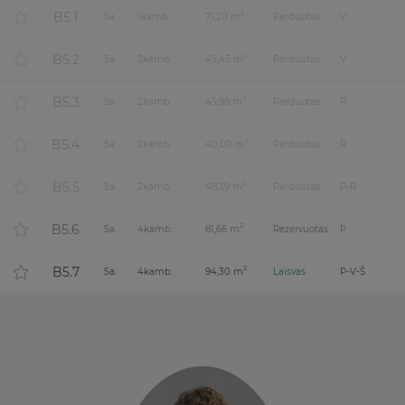
B5.1
2
5
a.
1
kamb.
71,20 m
Parduotas
V
B5.2
2
5
a.
2
kamb.
45,45 m
Parduotas
V
B5.3
2
5
a.
2
kamb.
45,98 m
Parduotas
R
B5.4
2
5
a.
2
kamb.
40,00 m
Parduotas
R
B5.5
2
5
a.
2
kamb.
48,39 m
Parduotas
P-R
B5.6
2
5
a.
4
kamb.
81,66 m
Rezervuotas
P
B5.7
2
5
a.
4
kamb.
94,30 m
Laisvas
P-V-Š