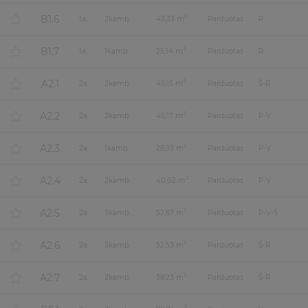
B1.6
2
1
a.
2
kamb.
43,33 m
Parduotas
P
B1.7
2
1
a.
1
kamb.
25,14 m
Parduotas
R
A2.1
2
2
a.
2
kamb.
45,15 m
Parduotas
Š-R
A2.2
2
2
a.
2
kamb.
45,17 m
Parduotas
P-V
A2.3
2
2
a.
1
kamb.
28,93 m
Parduotas
P-V
A2.4
2
2
a.
2
kamb.
40,02 m
Parduotas
P-V
A2.5
2
2
a.
3
kamb.
52,67 m
Parduotas
P-V-Š
A2.6
2
2
a.
3
kamb.
52,53 m
Parduotas
Š-R
A2.7
2
2
a.
2
kamb.
38,23 m
Parduotas
Š-R
2