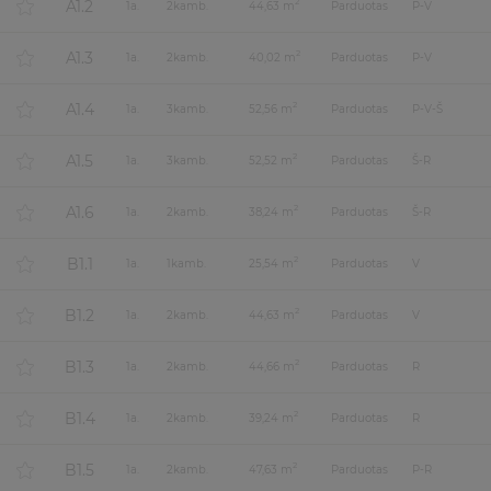
A1.2
2
1
a.
2
kamb.
44,63 m
Parduotas
P-V
A1.3
2
1
a.
2
kamb.
40,02 m
Parduotas
P-V
A1.4
2
1
a.
3
kamb.
52,56 m
Parduotas
P-V-Š
A1.5
2
1
a.
3
kamb.
52,52 m
Parduotas
Š-R
A1.6
2
1
a.
2
kamb.
38,24 m
Parduotas
Š-R
B1.1
2
1
a.
1
kamb.
25,54 m
Parduotas
V
B1.2
2
1
a.
2
kamb.
44,63 m
Parduotas
V
B1.3
2
1
a.
2
kamb.
44,66 m
Parduotas
R
B1.4
2
1
a.
2
kamb.
39,24 m
Parduotas
R
B1.5
2
1
a.
2
kamb.
47,63 m
Parduotas
P-R