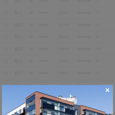
B2.1
2
a.
3
kamb.
70,74 m
Parduotas
V
B2.2
2
2
a.
2
kamb.
45,18 m
Parduotas
V
B2.3
2
2
a.
2
kamb.
45,22 m
Parduotas
R
B2.4
2
2
a.
2
kamb.
39,24 m
Parduotas
R
B2.5
2
2
a.
2
kamb.
47,64 m
Parduotas
P-R
B2.6
2
2
a.
2
kamb.
43,46 m
Parduotas
P
B2.7
2
2
a.
2
kamb.
37,99 m
Parduotas
P
B2.8
2
2
a.
2
kamb.
36,76 m
Parduotas
P
×
B2.9
2
2
a.
3
kamb.
56,66 m
Parduotas
P-V-Š
A3.1
2
3
a.
2
kamb.
45,15 m
Parduotas
Š-R