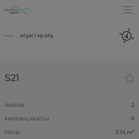
atgal į sąrašą
S21
Aukštas
-2
Kambarių skaičius
0
2
Plotas
3.74 m