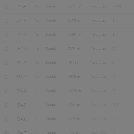
A4.5
2
4
a.
3
kamb.
52,73 m
Parduotas
P-V-Š
A4.6
2
4
a.
3
kamb.
53,08 m
Parduotas
Š-R
A4.7
2
4
a.
2
kamb.
38,96 m
Parduotas
Š-R
B4.1
2
4
a.
3
kamb.
70,74 m
Parduotas
V
B4.2
2
4
a.
2
kamb.
45,45 m
Parduotas
V
B4.3
2
4
a.
2
kamb.
45,98 m
Parduotas
R
B4.4
2
4
a.
2
kamb.
40,00 m
Parduotas
R
B4.5
2
4
a.
2
kamb.
47,64 m
Parduotas
P-R
B4.6
2
4
a.
2
kamb.
43,72 m
Parduotas
P
B4.7
2
4
a.
2
kamb.
38,16 m
Parduotas
P