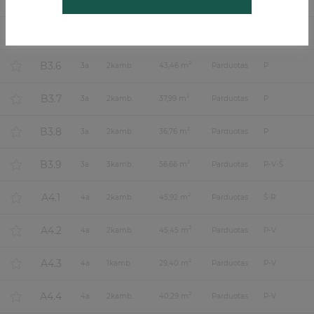
B3.4
B3.5
2
3
a.
2
kamb.
47,64 m
Parduotas
P-R
B3.6
2
3
a.
2
kamb.
43,46 m
Parduotas
P
B3.7
2
3
a.
2
kamb.
37,99 m
Parduotas
P
B3.8
2
3
a.
2
kamb.
36,76 m
Parduotas
P
B3.9
2
3
a.
3
kamb.
56,66 m
Parduotas
P-V-Š
A4.1
2
4
a.
2
kamb.
45,92 m
Parduotas
Š-R
A4.2
2
4
a.
2
kamb.
45,45 m
Parduotas
P-V
A4.3
2
4
a.
1
kamb.
29,40 m
Parduotas
P-V
A4.4
2
4
a.
2
kamb.
40,29 m
Parduotas
P-V