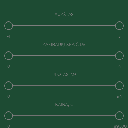
AUKŠTAS
-1
5
KAMBARIŲ SKAIČIUS
0
4
PLOTAS, M²
0
94
KAINA, €
0
189000